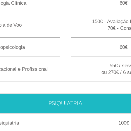
ogia Clínica
60€
150€ - Avaliação 
bia de Voo
70€ - Cons
opsicologia
60€
55€ / ses
acional e Profissional
ou 270€ / 6 
PSIQUIATRIA
siquiatria
100€