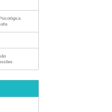
Psicológica
ulta
são
sessões