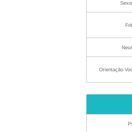
Sexol
Fo
Neur
Orientação Voc
P